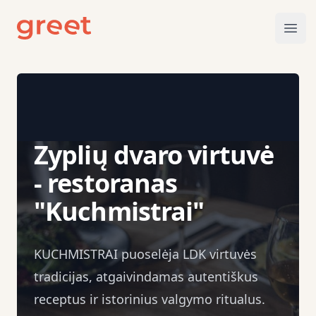
greet
Ope
Zyplių dvaro virtuvė
- restoranas
"Kuchmistrai"
KUCHMISTRAI puoselėja LDK virtuvės
tradicijas, atgaivindamas autentiškus
receptus ir istorinius valgymo ritualus.