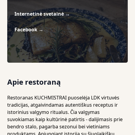
Internetinė svetainė
→
Facebook
→
Apie restoraną
Restoranas KUCHMISTRAI puoselėja LDK virtuvės
tradicijas, atgaivindamas autentiškus receptus ir
istorinius valgymo ritualus. Čia valgymas
suvokiamas kaip kultūrinė patirtis - dalijimasis prie
bendro stalo, pagarba sezonui bei vietiniams
produktams. Apjungiant istoriją su šiuolaikišku