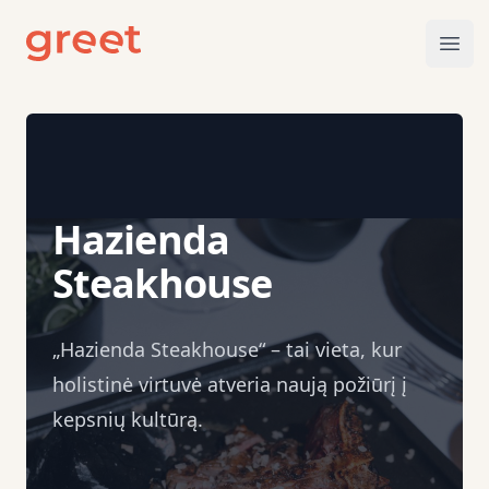
greet
Ope
Hazienda
Steakhouse
„Hazienda Steakhouse“ – tai vieta, kur
holistinė virtuvė atveria naują požiūrį į
kepsnių kultūrą.