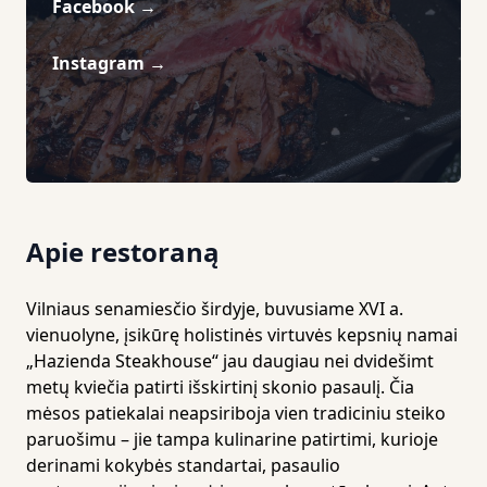
Facebook
→
Instagram
→
Apie restoraną
Vilniaus senamiesčio širdyje, buvusiame XVI a.
vienuolyne, įsikūrę holistinės virtuvės kepsnių namai
„Hazienda Steakhouse“ jau daugiau nei dvidešimt
metų kviečia patirti išskirtinį skonio pasaulį. Čia
mėsos patiekalai neapsiriboja vien tradiciniu steiko
paruošimu – jie tampa kulinarine patirtimi, kurioje
derinami kokybės standartai, pasaulio